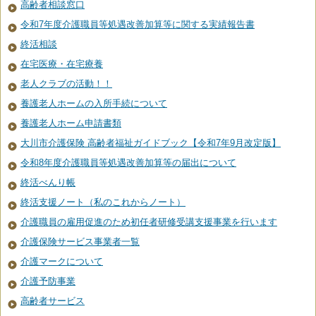
高齢者相談窓口
令和7年度介護職員等処遇改善加算等に関する実績報告書
終活相談
在宅医療・在宅療養
老人クラブの活動！！
養護老人ホームの入所手続について
養護老人ホーム申請書類
大川市介護保険 高齢者福祉ガイドブック【令和7年9月改定版】
令和8年度介護職員等処遇改善加算等の届出について
終活べんり帳
終活支援ノート（私のこれからノート）
介護職員の雇用促進のため初任者研修受講支援事業を行います
介護保険サービス事業者一覧
介護マークについて
介護予防事業
高齢者サービス