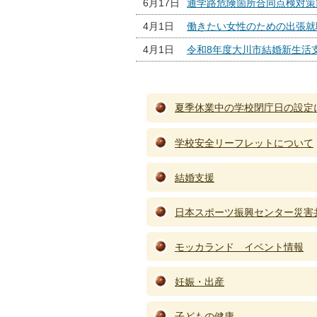
6月17日
通学路危険箇所合同点検対策
4月1日
働きたい女性のための出張就
4月1日
令和8年度大川市結婚新生活
夏季休業中の学校閉庁日の設定
学校安全リーフレットについて
結婚支援
日本スポーツ振興センター災害
モッカランド イベント情報
妊娠・出産
子どもの健康