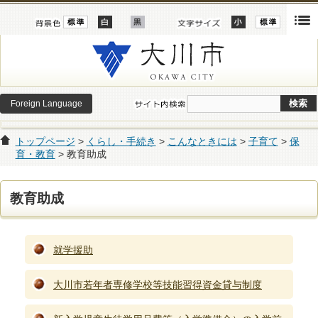
Foreign Language
トップページ
>
くらし・手続き
>
こんなときには
>
子育て
>
保
育・教育
> 教育助成
教育助成
就学援助
大川市若年者専修学校等技能習得資金貸与制度