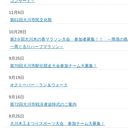
コンサート～
11月6日
第61回大川市民文化祭
10月28日
第3９回大川木の香マラソン大会 参加者募集！！ ～県境の島
一周ぐるりハーフマラソン～
9月25日
第70回大川市駅伝競走大会参加チーム大募集！
9月19日
オクトーバー・ラン＆ウォーク
9月16日
第72回大川市戦没者追悼式のご案内
8月25日
大川木工まつりスポーツ大会 参加チーム大募集！