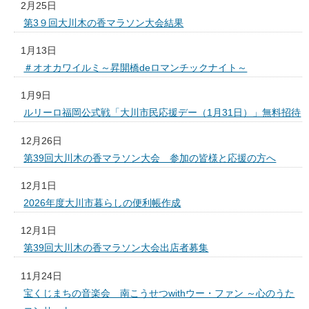
2月25日
第3９回大川木の香マラソン大会結果
1月13日
＃オオカワイルミ～昇開橋deロマンチックナイト～
1月9日
ルリーロ福岡公式戦「大川市民応援デー（1月31日）」無料招待
12月26日
第39回大川木の香マラソン大会 参加の皆様と応援の方へ
12月1日
2026年度大川市暮らしの便利帳作成
12月1日
第39回大川木の香マラソン大会出店者募集
11月24日
宝くじまちの音楽会 南こうせつwithウー・ファン ～心のうた