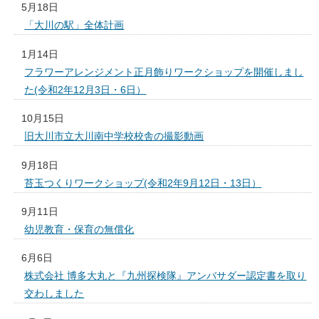
5月18日
「大川の駅」全体計画
1月14日
フラワーアレンジメント正月飾りワークショップを開催しまし
た(令和2年12月3日・6日）
10月15日
旧大川市立大川南中学校校舎の撮影動画
9月18日
苔玉つくりワークショップ(令和2年9月12日・13日）
9月11日
幼児教育・保育の無償化
6月6日
株式会社 博多大丸と『九州探検隊』アンバサダー認定書を取り
交わしました