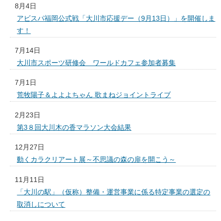
8月4日
アビスパ福岡公式戦「大川市応援デー（9月13日）」を開催しま
す！
7月14日
大川市スポーツ研修会 ワールドカフェ参加者募集
7月1日
荒牧陽子＆よよよちゃん 歌まねジョイントライブ
2月23日
第3８回大川木の香マラソン大会結果
12月27日
動くカラクリアート展～不思議の森の扉を開こう～
11月11日
「大川の駅」（仮称）整備・運営事業に係る特定事業の選定の
取消しについて