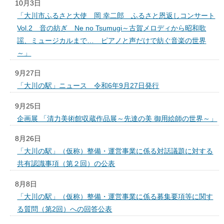
10月3日
「大川市ふるさと大使 岡 幸二郎 ふるさと恩返しコンサート
Vol.2 音の紡ぎ Ne no Tsumugi～古賀メロディから昭和歌
謡、ミュージカルまで… ピアノと声だけで紡ぐ音楽の世界
～」
9月27日
「大川の駅」ニュース 令和6年9月27日発行
9月25日
企画展 「清力美術館収蔵作品展～先達の美 御用絵師の世界～」
8月26日
「大川の駅」（仮称）整備・運営事業に係る対話議題に対する
共有認識事項（第２回）の公表
8月8日
「大川の駅」（仮称）整備・運営事業に係る募集要項等に関す
る質問（第2回）への回答公表