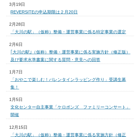
3月19日
REVERSITEの申込期限は２月20日
2月28日
「大川の駅」（仮称）整備・運営事業に係る特定事業の選定
2月6日
｢大川の駅｣（仮称）整備・運営事業に係る実施方針（修正版）
及び要求水準書案に関する質問・意見への回答
1月7日
「おやこで楽しむ！バレンタインラッピング作り」受講生募
集！
1月5日
文化センター自主事業「ケロポンズ ファミリーコンサート」
開催
12月15日
「大川の駅」（仮称）整備・運営事業に係る実施方針（修正