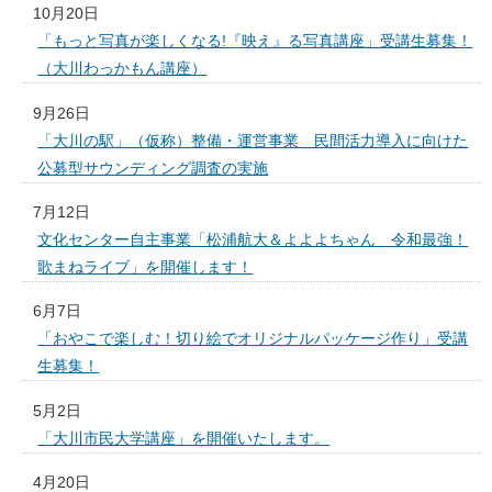
10月20日
「もっと写真が楽しくなる!『映え』る写真講座」受講生募集！
（大川わっかもん講座）
9月26日
「大川の駅」（仮称）整備・運営事業 民間活力導入に向けた
公募型サウンディング調査の実施
7月12日
文化センター自主事業「松浦航大＆よよよちゃん 令和最強！
歌まねライブ」を開催します！
6月7日
「おやこで楽しむ！切り絵でオリジナルパッケージ作り」受講
生募集！
5月2日
「大川市民大学講座」を開催いたします。
4月20日