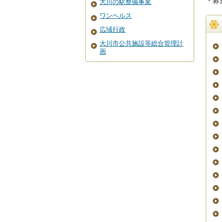
・募
大川の駅整備事業
ワンヘルス
広域行政
大川市公共施設等総合管理計
画