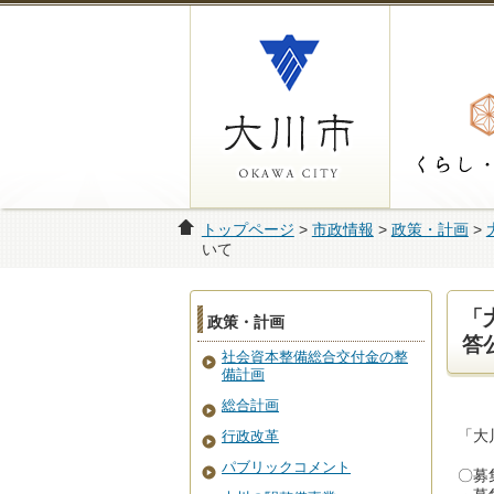
トップページ
>
市政情報
>
政策・計画
>
いて
「
政策・計画
答
社会資本整備総合交付金の整
備計画
総合計画
「大
行政改革
パブリックコメント
〇募