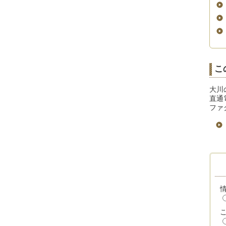
こ
大川
直通電
ファク