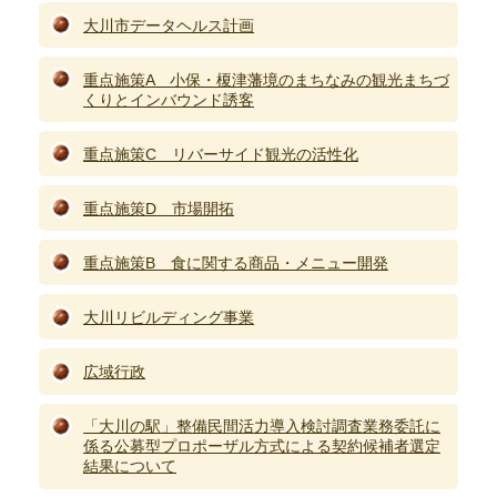
大川市データヘルス計画
重点施策A 小保・榎津藩境のまちなみの観光まちづ
くりとインバウンド誘客
重点施策C リバーサイド観光の活性化
重点施策D 市場開拓
重点施策B 食に関する商品・メニュー開発
大川リビルディング事業
広域行政
「大川の駅」整備民間活力導入検討調査業務委託に
係る公募型プロポーザル方式による契約候補者選定
結果について