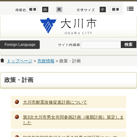
Foreign Language
トップページ
>
市政情報
> 政策・計画
政策・計画
大川市耐震改修促進計画について
第3次大川市男女共同参画計画（後期計画）策定しま
した