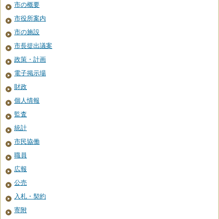
市の概要
市役所案内
市の施設
市長提出議案
政策・計画
電子掲示場
財政
個人情報
監査
統計
市民協働
職員
広報
公売
入札・契約
寄附