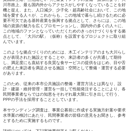
川市政上、最も国内外からアクセスがしやすくなっていることを好
機と捉え、また、人口減少、少子化・超高齢社会において、この地
域を愛する人々が、これからも、この地域で暮らし続けるために必
要不可欠である基幹産業を振興する拠点として、さらには、この地
域の資源の魅力を広くプロモーションし、国内外の多くの人々に、
この地域のファンとなっていただくためのきっかけづくりをする拠
点として、「大川の駅」（仮称）を設置するプロジェクトに取り組
んでいます。
このような拠点づくりのためには、木工インテリアのまち大川らし
さが表現された施設とすることや、来訪者の多くが共通して期待
し、満足度にも直結する良質な食サービスの提供をはじめ、目や舌
の肥えた来訪者を満足させる施設・空間として整備・運営する必要
があります。
このため、従来の本市公共施設の整備・運営方法とは異なり、設
計・建築・維持管理・運営を一括して性能発注することにより、各
民間事業者ならではの知恵をそれぞれ最大限に引き出して行う、
PPPの手法を採用することとしています。
本サウンディング調査は、事業公募前に作成する実施方針案や要求
水準案の検討にあたり、民間事業者の皆様の意見をお聞きし、参考
とするために実施するものです。