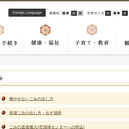
Foreign Language
み
燃やせないごみの出し方
資源ごみの出し方・出す場所
ごみの直接搬入(市清掃センターへの持込)