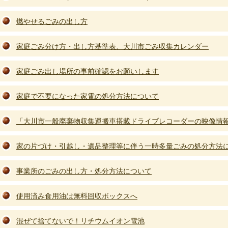
燃やせるごみの出し方
家庭ごみ分け方・出し方基準表、大川市ごみ収集カレンダー
家庭ごみ出し場所の事前確認をお願いします
家庭で不要になった家電の処分方法について
「大川市一般廃棄物収集運搬車搭載ドライブレコーダーの映像情
家の片づけ・引越し・遺品整理等に伴う一時多量ごみの処分方法
事業所のごみの出し方・処分方法について
使用済み食用油は無料回収ボックスへ
混ぜて捨てないで！リチウムイオン電池