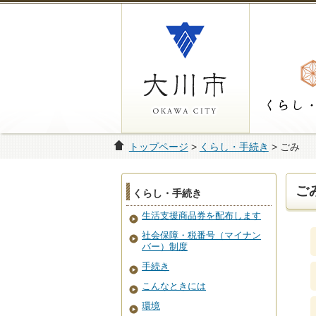
トップページ
>
くらし・手続き
> ごみ
ご
くらし・手続き
生活支援商品券を配布します
社会保障・税番号（マイナン
バー）制度
手続き
こんなときには
環境