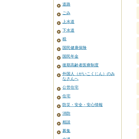
道路
ごみ
上水道
下水道
税
国民健康保険
国民年金
後期高齢者医療制度
外国人（がいこくじん）のみ
なさんへ
公営住宅
住宅
防災・安全・安心情報
消防
相談
募集