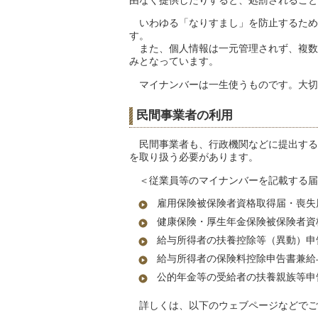
由なく提供したりすると、処罰されること
いわゆる「なりすまし」を防止するため
す。
また、個人情報は一元管理されず、複数
みとなっています。
マイナンバーは一生使うものです。大切
民間事業者の利用
民間事業者も、行政機関などに提出する
を取り扱う必要があります。
＜従業員等のマイナンバーを記載する届
雇用保険被保険者資格取得届・喪失
健康保険・厚生年金保険被保険者資
給与所得者の扶養控除等（異動）申
給与所得者の保険料控除申告書兼給
公的年金等の受給者の扶養親族等申
詳しくは、以下のウェブページなどでご