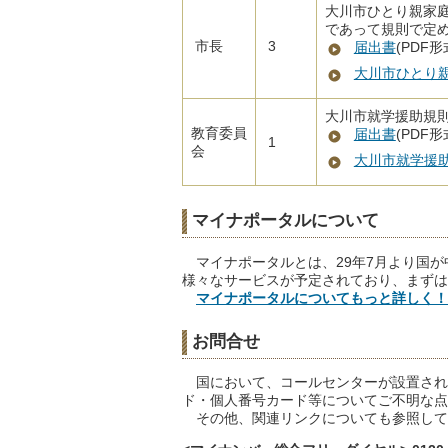
大川市ひとり親家庭
であって規則で定
市長
3
届出書
(PDF形
大川市ひとり
大川市就学援助規
教育委員
届出書
(PDF形
1
会
大川市就学援
マイナポータルについて
マイナポータルとは、29年7月より国が
様々なサービスが予定されており、まずは
マイナポータルについてもっと詳しく！
お問合せ
国において、コールセンターが設置され
ド・個人番号カード等についてご不明な点
その他、関連リンクについても参照して