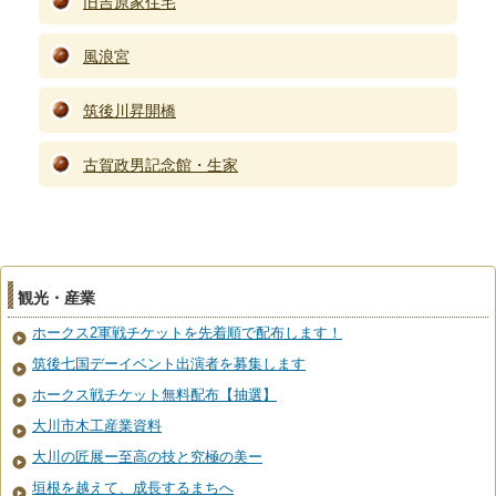
旧吉原家住宅
風浪宮
筑後川昇開橋
古賀政男記念館・生家
観光・産業
ホークス2軍戦チケットを先着順で配布します！
筑後七国デーイベント出演者を募集します
ホークス戦チケット無料配布【抽選】
大川市木工産業資料
大川の匠展ー至高の技と究極の美ー
垣根を越えて、成長するまちへ