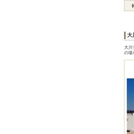
大
大川
の場