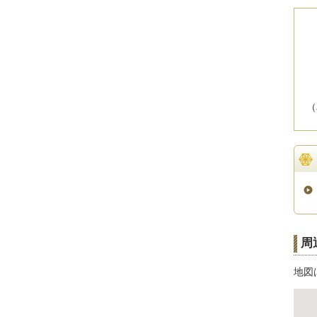
（
周
地図