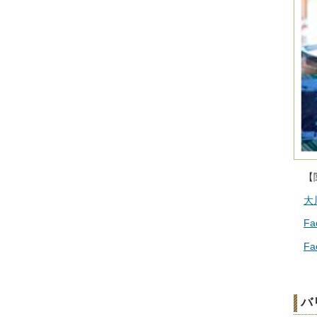
【関
大
Fa
Fa
バ