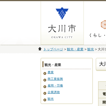
トップページ
>
観光・産業
>
観光
> 大
大
観光・産業
農業
商工業振興
雇用・労働
企業誘致
電
観光
開