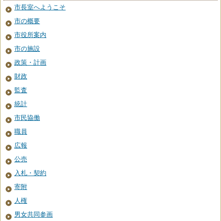
市長室へようこそ
市の概要
市役所案内
市の施設
政策・計画
財政
監査
統計
市民協働
職員
広報
公売
入札・契約
寄附
人権
男女共同参画