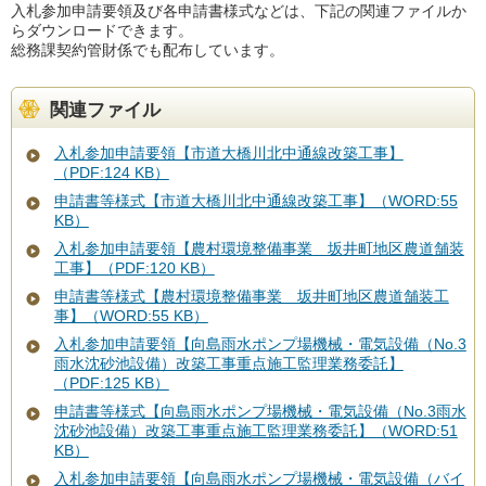
入札参加申請要領及び各申請書様式などは、下記の関連ファイルか
らダウンロードできます。
総務課契約管財係でも配布しています。
関連ファイル
入札参加申請要領【市道大橋川北中通線改築工事】
（PDF:124 KB）
申請書等様式【市道大橋川北中通線改築工事】（WORD:55
KB）
入札参加申請要領【農村環境整備事業 坂井町地区農道舗装
工事】（PDF:120 KB）
申請書等様式【農村環境整備事業 坂井町地区農道舗装工
事】（WORD:55 KB）
入札参加申請要領【向島雨水ポンプ場機械・電気設備（No.3
雨水沈砂池設備）改築工事重点施工監理業務委託】
（PDF:125 KB）
申請書等様式【向島雨水ポンプ場機械・電気設備（No.3雨水
沈砂池設備）改築工事重点施工監理業務委託】（WORD:51
KB）
入札参加申請要領【向島雨水ポンプ場機械・電気設備（バイ