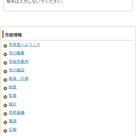
報等は入力しないでください。
市政情報
市長室へようこそ
市の概要
市役所案内
市の施設
政策・計画
財政
監査
統計
市民協働
職員
広報