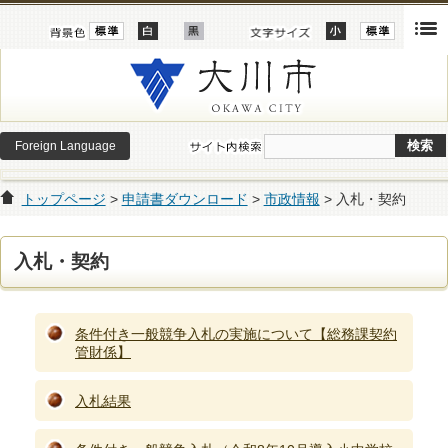
Foreign Language
トップページ
>
申請書ダウンロード
>
市政情報
> 入札・契約
入札・契約
条件付き一般競争入札の実施について【総務課契約
管財係】
入札結果