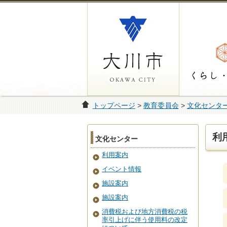
トップページ
>
教育委員会
>
文化センタ
利
文化センター
利用案内
イベント情報
施設案内
施設案内
消費税および地方消費税の税
率引上げに伴う使用料の改定