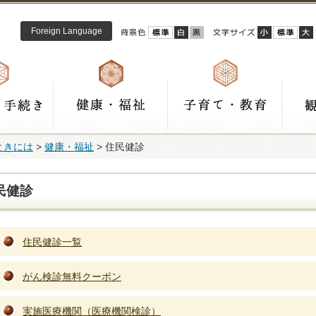
Foreign Language
ときには
>
健康・福祉
> 住民健診
民健診
住民健診一覧
がん検診無料クーポン
実施医療機関（医療機関検診）