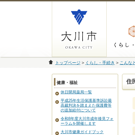
トップページ
>
くらし・手続き
>
こんな
住
健康・福祉
休日開局薬局一覧
平成25年生活保護基準訴訟最
高裁判決を踏まえた保護費等
の追加給付について
令和8年度大川市成年後見フォ
ーラムを開催します
大川市健康ガイドブック