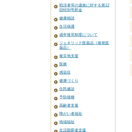
戦没者等の遺族に対する第12
回特別弔慰金
健康相談
生活保護
成年後見制度について
ジェネリック医薬品（後発医
薬品）
被災地支援
医療
感染症
健康づくり
住民健診
予防接種
高齢者支援
障がい者福祉
地域福祉
生活困窮者支援