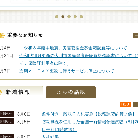
8月4日
「令和８年熊本地震」災害義援金募金箱設置等について
7月24日
令和8年8月更新の大川市国民健康保険資格確認書について（
イナ保険証利用者は除く）
7月7日
次期ｅＬＴＡＸ更改に伴うサービス停止について
8月6日
条件付き一般競争入札実施【総務課契約管財係】
お知らせ
8月5日
防災無線を使用した全国一斉情報伝達試験（8月2
お知らせ
日午前11時放送）
8月5日
入札結果
お知らせ