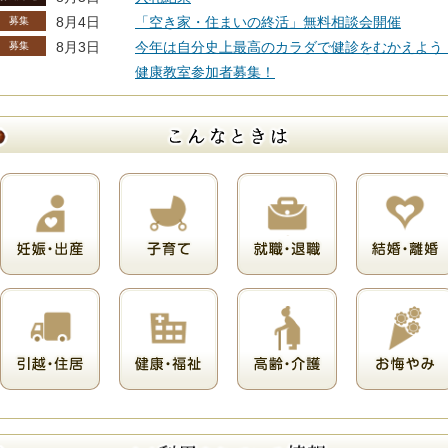
8月4日
「空き家・住まいの終活」無料相談会開催
募集
8月3日
今年は自分史上最高のカラダで健診をむかえよう
募集
健康教室参加者募集！