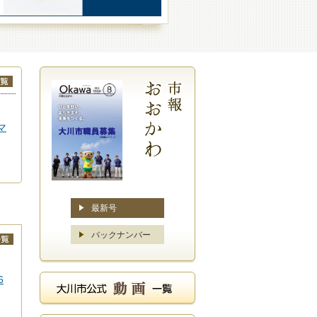
マ
最新号
バックナンバー
6