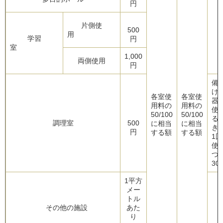
円
片側使
500
用
学習
円
室
1,000
両側使用
円
備
けの
各室使
各室使
器
用料の
用料の
使
50/100
50/100
る
調理室
500
に相当
に相当
円
する額
する額
1
使
つ
30
1平方
メー
トル
その他の施設
あた
り