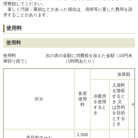
理整頓してください。
著しく汚損・棄損などがあった場合は、清掃等に要した費用を請
求することがあります。
使用料
使用料
使用料 次の表の金額に消費税を加えた金額（10円未
満切り捨て） （1時間あたり）
加算額
入場料
を徴収
各室
冷暖房
すると
区分
使用
を使用
き 又
料
そ
すると
は営利
き
を目的
とする
とき
1,500
多目的ホール