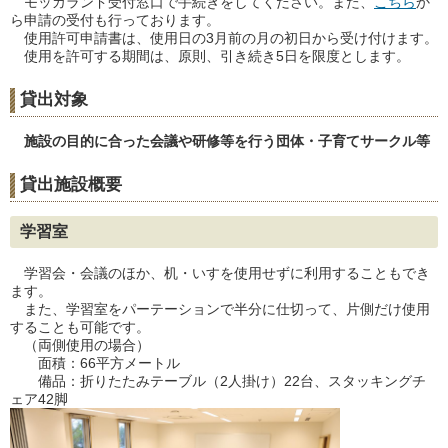
モッカランド受付窓口で手続きをしてください。また、
こちら
か
ら申請の受付も行っております。
使用許可申請書は、使用日の3月前の月の初日から受け付けます。
使用を許可する期間は、原則、引き続き5日を限度とします。
貸出対象
施設の目的に合った会議や研修等を行う団体・子育てサークル等
貸出施設概要
学習室
学習会・会議のほか、机・いすを使用せずに利用することもでき
ます。
また、学習室をパーテーションで半分に仕切って、片側だけ使用
することも可能です。
（両側使用の場合）
面積：66平方メートル
備品：折りたたみテーブル（2人掛け）22台、スタッキングチ
ェア42脚