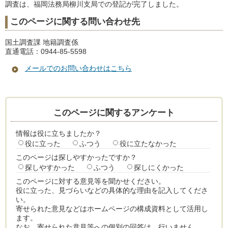
調査は、福岡法務局柳川支局での登記が完了しました。
このページに関する問い合わせ先
国土調査課 地籍調査係
直通電話：0944-85-5598
メールでのお問い合わせはこちら
このページに関するアンケート
情報は役に立ちましたか？
役に立った
ふつう
役に立たなかった
このページは探しやすかったですか？
探しやすかった
ふつう
探しにくかった
このページに対する意見等を聞かせください。
役に立った、見づらいなどの具体的な理由を記入してくださ
い。
寄せられた意見などはホームページの構成資料として活用し
ます。
なお、寄せられた意見等への個別の回答は、行いません。