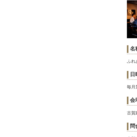
ふれ
日
毎月
会
古賀
問