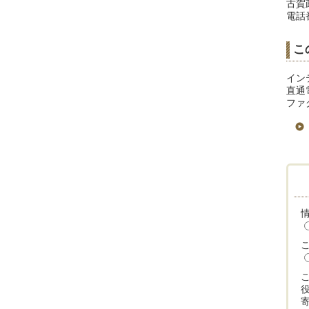
古賀
電話番
こ
イン
直通電
ファク