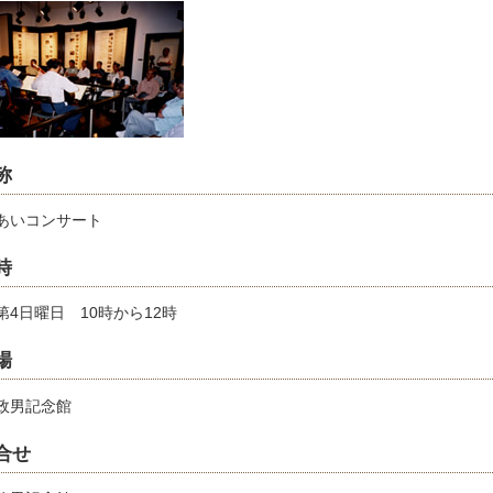
名称
あいコンサート
時
第4日曜日 10時から12時
場
政男記念館
合せ