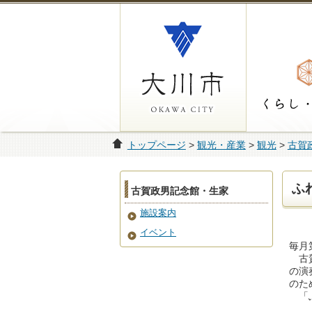
トップページ
>
観光・産業
>
観光
>
古賀
ふ
古賀政男記念館・生家
施設案内
イベント
毎月
古賀
の演
のた
「ふ