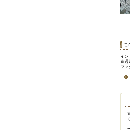
こ
イン
直通電
ファク