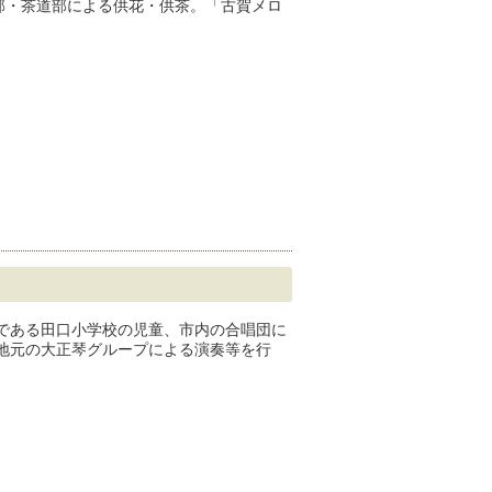
部・茶道部による供花・供茶。「古賀メロ
である田口小学校の児童、市内の合唱団に
地元の大正琴グループによる演奏等を行