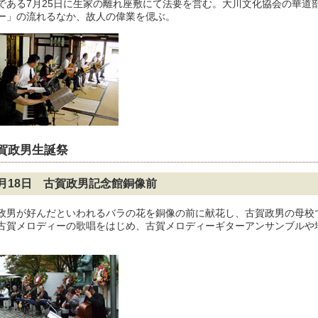
である7月25日に生家の離れ座敷にて法要を営む。大川文化協会の華道
ー」の流れるなか、故人の偉業を偲ぶ。
賀政男生誕祭
1月18日 古賀政男記念館銅像前
政男が好んだといわれるバラの花を銅像の前に献花し、古賀政男の母校
古賀メロディーの歌唱をはじめ、古賀メロディーギターアンサンブルや
。