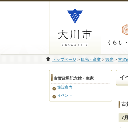
トップページ
>
観光・産業
>
観光
>
古賀
イ
古賀政男記念館・生家
施設案内
イベント
古
7