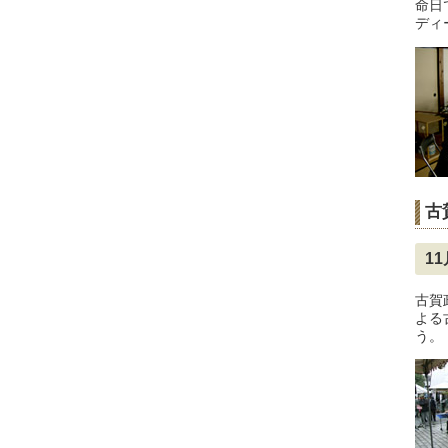
命日
ディ
古
1
古賀
よる
う