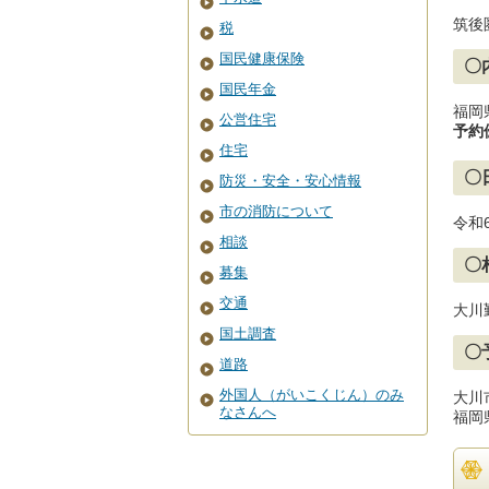
筑後
税
国民健康保険
〇
国民年金
福岡
公営住宅
予約
住宅
〇
防災・安全・安心情報
市の消防について
令和
相談
〇
募集
交通
大川
国土調査
〇
道路
外国人（がいこくじん）のみ
大川
なさんへ
福岡