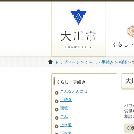
トップページ
>
くらし・手続き
>
相談
>
大
くらし・手続き
こんなときには
手続き
パワ
環境
労働
相談
ごみ
上水道
〇
下水道