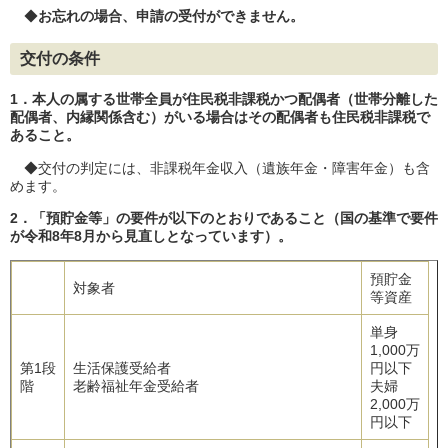
◆
お忘れの場合、申請の受付ができません。
交付の条件
1．本人の属する世帯全員が住民税非課税かつ配偶者（世帯分離した
配偶者、内縁関係含む）が
いる場合はその配偶者も住民税非課税で
あること。
◆交付の判定には、非課税年金収入（遺族年金・障害年金）も含
めます。
2．「預貯金等」の要件が以下のとおりであること（国の基準で要件
が令和8年8月から見直しとなっています）。
預貯金
対象者
等資産
単身
1,000万
第1段
生活保護受給者
円以下
階
老齢福祉年金受給者
夫婦
2,000万
円以下