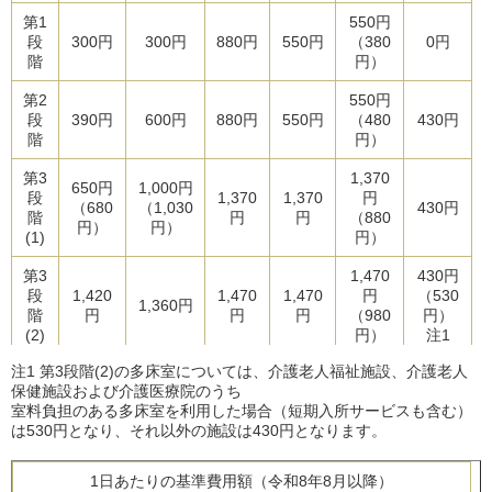
第1
550円
段
300円
300円
880円
550円
（380
0円
階
円）
第2
550円
段
390円
600円
880円
550円
（480
430円
階
円）
第3
1,370
650円
1,000円
段
1,370
1,370
円
（680
（1,030
430円
階
円
円
（880
円）
円）
(1)
円）
第3
1,470
430円
段
1,420
1,470
1,470
円
（530
1,360円
階
円
円
円
（980
円）
(2)
円）
注1
注1 第3段階(2)の多床室については、介護老人福祉施設、介護老人
保健施設および介護医療院のうち
室料負担のある多床室を利用した場合（短期入所サービスも含む）
は530円となり、それ以外の施設は430円となります。
1日あたりの基準費用額（令和8年8月以降）