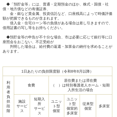
◆「預貯金等」には、普通・定期預金のほか、株式・国債・社
債・地方債などの有価証券、
金・銀など貴金属、投資信託など、口座残高によって時価評価
額が把握できるものが含まれます。
借入金・住宅ローン等の負債がある場合は差し引きますので、
借用証書の写し等をお持ちください。
◆預貯金等の申告が不十分な場合、市は必要に応じて銀行等に口
座照会をおこない、不正受給が
判明した場合は、給付費の返還・加算金の納付を求めることが
あります。
1日あたりの負担限度額（令和8年8月以降）
居住費または滞在費
利
食費
（ ）は特別養護老人ホーム・短期
用
入所生活の場合
者
負
短期入
ユニッ
担
施設
ユニッ
所
ト型
従来型
段
サービ
ト型
多床室
サービ
個室的
個室
階
ス
個室
ス
多床室