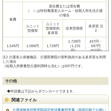
居住費または滞在費
（ ）は特別養護老人ホーム・短期入所生活介護
の場合
食費
ユニット
ユニット
多床室 注
型個室的
従来型個室
型個室
2
多床室
1,728円
437円・
1,545円
2,066円
1,728円
（1,231
697円
円）
（915円）
注2 介護老人保健施設、介護医療院の室料負担のある多床室を利用
した場合
（短期入所療養型介護利用時も含む）は697円です。
その他
◆申請書は下記からダウンロードできます。
関連ファイル
介護保険負担限度額認定申請書兼同意書（両面印刷でお願い