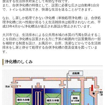
放流する生活排水対策として有効な手段です。
また、合併浄化槽の特徴として、設置に必要な広さは自動車1台分
で、トイレも水洗化でき、快適な生活を送ることができます。
なお、し尿しか処理できない浄化槽（単独処理浄化槽）は、合併処
理浄化槽に比べ性能が劣るうえ生活雑排水は処理されないため、平
成13年4月から浄化槽法が改正され新設が禁止されています。
大川市では、生活排水による公共用水域の水質の汚濁を防止するこ
とを目的に浄化槽を設置される方に予算の範囲内で設置費用の一部
を補助する制度を設け、お風呂や、台所、洗濯などからでる生活雑
排水をし尿と併せて処理する合併浄化槽の普及促進を図っていま
す。
浄化槽のしくみ