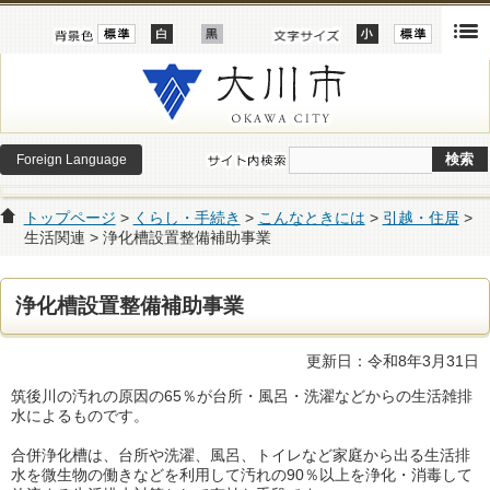
Foreign Language
トップページ
>
くらし・手続き
>
こんなときには
>
引越・住居
>
生活関連 > 浄化槽設置整備補助事業
浄化槽設置整備補助事業
更新日：令和8年3月31日
筑後川の汚れの原因の65％が台所・風呂・洗濯などからの生活雑排
水によるものです。
合併浄化槽は、台所や洗濯、風呂、トイレなど家庭から出る生活排
水を微生物の働きなどを利用して汚れの90％以上を浄化・消毒して