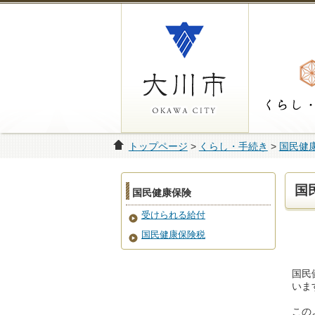
トップページ
>
くらし・手続き
>
国民健
国
国民健康保険
受けられる給付
国民健康保険税
国民
いま
この