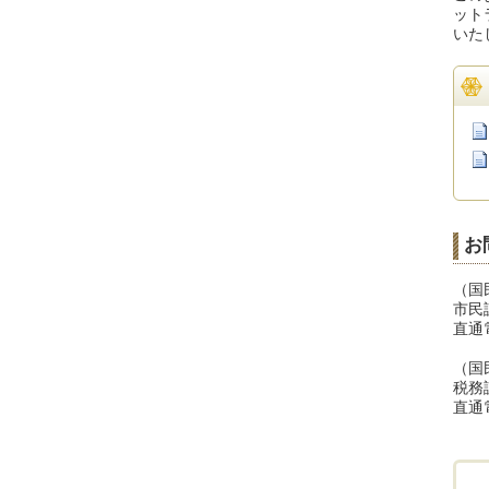
ット
いた
お
（国
市民
直通電
（国
税務
直通電