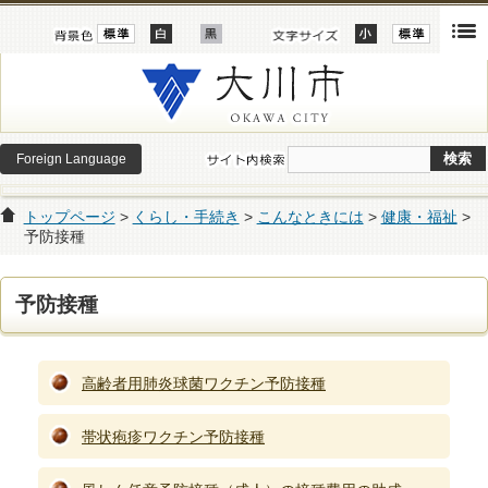
Foreign Language
トップページ
>
くらし・手続き
>
こんなときには
>
健康・福祉
>
予防接種
予防接種
高齢者用肺炎球菌ワクチン予防接種
帯状疱疹ワクチン予防接種