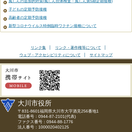
風しんの追加的対策(風しん抗体検査・風しん第5期定期接種)
子どもの定期予防接種
高齢者の定期予防接種
新型コロナウイルス特例臨時ワクチン接種について
リンク集
リンク・著作権等について
ウェブ・アクセシビリティについて
サイトマップ
大川市役所
〒831-8601福岡県大川市大字酒見256番地1
電話番号：0944-87-2101(代表)
ファクス番号：0944-88-1776
法人番号：1000020402125