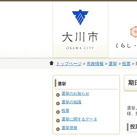
トップページ
>
市政情報
>
選挙
>
投票
>
期
選挙
選挙のお知らせ
選挙の知識
選挙
投票
様、
選挙に関するデータ
投
選挙啓発