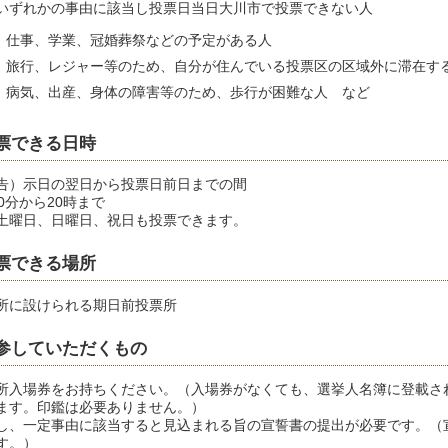
いずれかの事由に該当し投票日当日大川市で投票できない人
仕事、学業、冠婚葬祭などの予定がある人
旅行、レジャー等のため、自分が住んでいる投票区の区域外に滞在す
病気、出産、身体の障害等のため、歩行が困難な人 など
票できる日時
告）示日の翌日から投票日前日までの間
30分から20時まで
土曜日、日曜日、祝日も投票できます。
票できる場所
所に設けられる期日前投票所
参していただくもの
所入場券をお持ちください。（入場券がなくても、選挙人名簿に登載さ
ます。印鑑は必要ありません。）
し、一定事由に該当すると見込まれる旨の宣誓書の提出が必要です。（
す。）