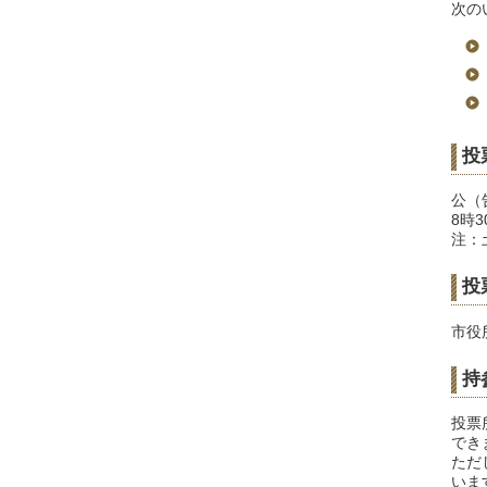
次の
投
公（
8時
注：
投
市役
持
投票
でき
ただ
いま