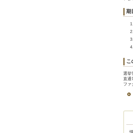
期
こ
選挙
直通電
ファク