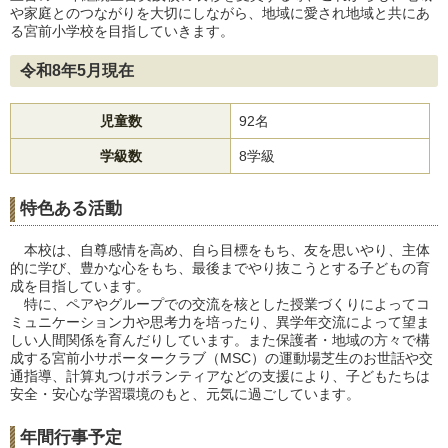
や家庭とのつながりを大切にしながら、地域に愛され地域と共にあ
る宮前小学校を目指していきます。
令和8年5月現在
児童数
92名
学級数
8学級
特色ある活動
本校は、自尊感情を高め、自ら目標をもち、友を思いやり、主体
的に学び、豊かな心をもち、最後までやり抜こうとする子どもの育
成を目指しています。
特に、ペアやグループでの交流を核とした授業づくりによってコ
ミュニケーション力や思考力を培ったり、異学年交流によって望ま
しい人間関係を育んだりしています。また保護者・地域の方々で構
成する宮前小サポータークラブ（MSC）の運動場芝生のお世話や交
通指導、計算丸つけボランティアなどの支援により、子どもたちは
安全・安心な学習環境のもと、元気に過ごしています。
年間行事予定