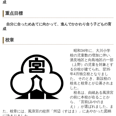
成
重点目標
自分に合っためあてに向かって、進んでかかわり合う子どもの育
成
校章
昭和34年に、大川小学
校の児童数の増加に伴い、
酒見地区と向島地区の一部
（上野）の児童を対象とす
る分校が建てられ、翌35
年4月独立校となりまし
た。 そのとき、新設校の
校名と校章とが公募されま
した。
校名は、由緒ある風浪宮
の前に本校が在ることか
ら、「宮前(みやのま
え）」が選ばれました。ま
た、校章には、風浪宮の紋所「州辺（すはま）」にあやかった図柄
に決まりました。