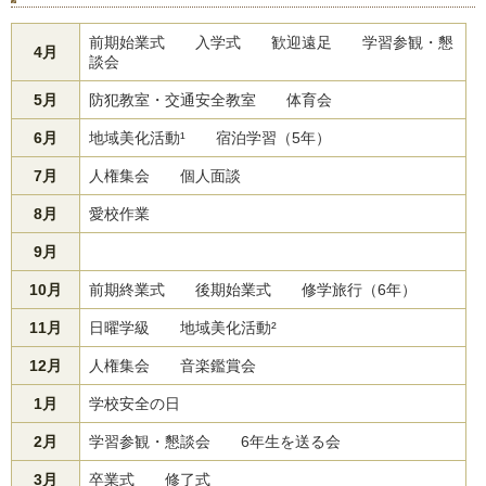
前期始業式 入学式 歓迎遠足 学習参観・懇
4月
談会
5月
防犯教室・交通安全教室 体育会
6月
地域美化活動¹ 宿泊学習（5年）
7月
人権集会 個人面談
8月
愛校作業
9月
10月
前期終業式 後期始業式 修学旅行（6年）
11月
日曜学級 地域美化活動²
12月
人権集会 音楽鑑賞会
1月
学校安全の日
2月
学習参観・懇談会 6年生を送る会
3月
卒業式 修了式