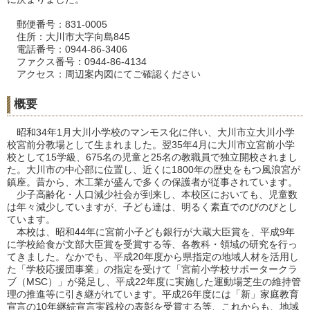
郵便番号：831-0005
住所：大川市大字向島845
電話番号：0944-86-3406
ファクス番号：0944-86-4134
アクセス：周辺案内図にてご確認ください
概要
昭和34年1月大川小学校のマンモス化に伴い、大川市立大川小学
校宮前分教場として生まれました。翌35年4月に大川市立宮前小学
校として15学級、675名の児童と25名の教職員で独立開校されまし
た。大川市の中心部に位置し、近くに1800年の歴史をもつ風浪宮が
鎮座。昔から、木工業が盛んで多くの保護者が従事されています。
少子高齢化・人口減少社会が到来し、本校区においても、児童数
は年々減少していますが、子ども達は、明るく素直でのびのびとし
ています。
本校は、昭和44年に宮前小子ども銀行が大蔵大臣賞を、平成9年
に学校給食が文部大臣賞を受賞する等、各教科・領域の研究を行っ
てきました。なかでも、平成20年度から県指定の地域人材を活用し
た「学校応援団事業」の指定を受けて「宮前小学校サポータークラ
ブ（MSC）」が発足し、平成22年度に実施した運動場芝生の維持管
理の推進等に引き継がれています。平成26年度には「新」家庭教育
宣言の10年継続宣言実践校の表彰を受賞する等、これからも、地域