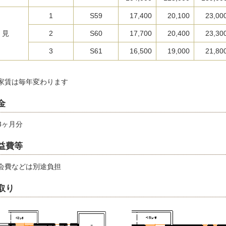
1
S59
17,400
20,100
23,00
 見
2
S60
17,700
20,400
23,30
3
S61
16,500
19,000
21,80
家賃は毎年変わります
金
3ヶ月分
益費等
会費などは別途負担
取り