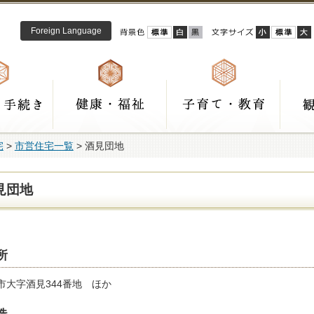
Foreign Language
宅
>
市営住宅一覧
> 酒見団地
見団地
所
市大字酒見344番地 ほか