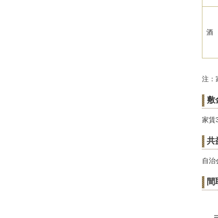
酒
注：
敷
家賃
共
自治
間