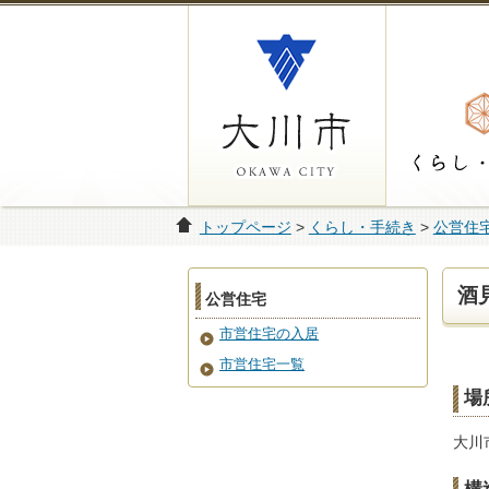
トップページ
>
くらし・手続き
>
公営住
酒
公営住宅
市営住宅の入居
市営住宅一覧
場
大川