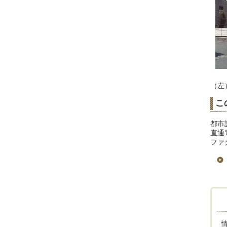
（左
こ
都市
直通電
ファク