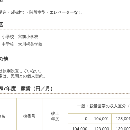
造
構造・5階建て・階段室型・エレベーターなし
区
小学校：宮前小学校
中学校：大川桐英学校
の他
は原則設置していない。
場は、民間との個人契約。
和7年度 家賃（円／月）
一般・裁量世帯の収入区分（
竣工
地名
棟番号
年度
0
104,001
123,00
104,000
123,000
139,00