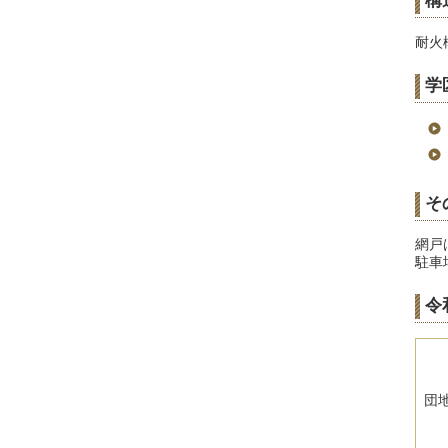
構
耐火
学
そ
網戸
駐車
令
団