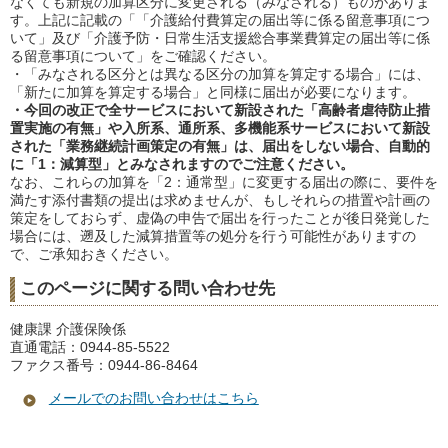
なくても新規の加算区分に変更される（みなされる）ものがありま
す。上記に記載の「「介護給付費算定の届出等に係る留意事項につ
いて」及び「介護予防・日常生活支援総合事業費算定の届出等に係
る留意事項について」をご確認ください。
・「みなされる区分とは異なる区分の加算を算定する場合」には、
「新たに加算を算定する場合」と同様に届出が必要になります。
・今回の改正で全サービスにおいて新設された「高齢者虐待防止措
置実施の有無」や入所系、通所系、多機能系サービスにおいて新設
された「業務継続計画策定の有無」は、届出をしない場合、自動的
に「1：減算型」とみなされますのでご注意ください。
なお、これらの加算を「2：通常型」に変更する届出の際に、要件を
満たす添付書類の提出は求めませんが、もしそれらの措置や計画の
策定をしておらず、虚偽の申告で届出を行ったことが後日発覚した
場合には、遡及した減算措置等の処分を行う可能性がありますの
で、ご承知おきください。
このページに関する問い合わせ先
健康課 介護保険係
直通電話：0944-85-5522
ファクス番号：0944-86-8464
メールでのお問い合わせはこちら