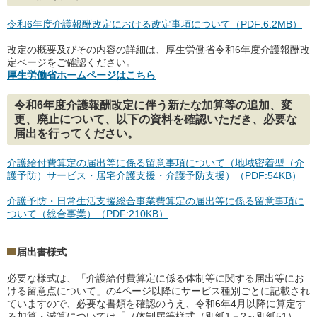
令和6年度介護報酬改定における改定事項について（PDF:6.2MB）
改定の概要及びその内容の詳細は、厚生労働省令和6年度介護報酬改
定ページをご確認ください。
厚生労働省ホームページはこちら
令和6年度介護報酬改定に伴う新たな加算等の追加、変
更、廃止について、以下の資料を確認いただき、必要な
届出を行ってください。
介護給付費算定の届出等に係る留意事項について（地域密着型（介
護予防）サービス・居宅介護支援・介護予防支援）（PDF:54KB）
介護予防・日常生活支援総合事業費算定の届出等に係る留意事項に
ついて（総合事業）（PDF:210KB）
届出書様式
必要な様式は、「介護給付費算定に係る体制等に関する届出等にお
ける留意点について」の4ページ以降にサービス種別ごとに記載され
ていますので、必要な書類を確認のうえ、令和6年4月以降に算定す
る加算・減算については「（体制届等様式（別紙1－2～別紙51）