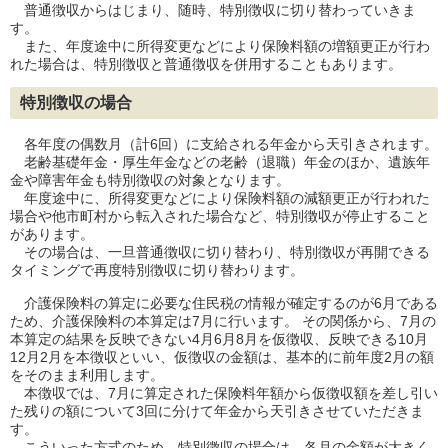
普通徴収からはじまり、随時、特別徴収に切り替わっていきま
す。
また、年度途中に所得変更などにより保険料額の増額更正が行わ
れた場合は、特別徴収と普通徴収を併用することもあります。
特別徴収の場合
各年度の偶数月（計6回）に支給される年金から天引きされます。
老齢基礎年金・厚生年金などの老齢（退職）年金のほか、遺族年
金や障害年金も特別徴収の対象となります。
年度途中に、所得変更などにより保険料額の減額更正が行われた
場合や他市町村から転入された場合など、特別徴収が停止すること
があります。
その場合は、一旦普通徴収に切り替わり、特別徴収が再開できる
タイミングで再度特別徴収に切り替わります。
介護保険料の算定に必要な住民税の情報が確定するのが6月である
ため、介護保険料の本算定は7月に行います。 その関係から、7月の
本算定の結果を反映できない4月6月8月を仮徴収、反映できる10月
12月2月を本徴収といい、仮徴収の金額は、基本的に前年度2月の額
をそのまま利用します。
本徴収では、7月に算定された保険料年額から仮徴収額を差し引い
た残りの額について3回に分けて年金から天引きさせていただきま
す。
こういった方式のため、特別徴収の場合は、各月の金額が大きく