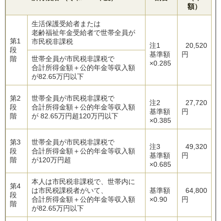
額）
生活保護受給者または
老齢福祉年金受給者で世帯全員が
第1
市民税非課税
注1
20,520
段
基準額
円
階
世帯全員が市民税非課税で
×0.285
合計所得金額＋公的年金等収入額
が82.65万円以下
第2
世帯全員が市民税非課税で
注2
27,720
段
合計所得金額＋公的年金等収入額
基準額
円
階
が 82.65万円超120万円以下
×0.385
第3
世帯全員が市民税非課税で
注3
49,320
段
合計所得金額＋公的年金等収入額
基準額
円
階
が120万円超
×0.685
本人は市民税非課税で、世帯内に
第4
は市民税課税者がいて、
基準額
64,800
段
合計所得金額＋公的年金等収入額
×0.90
円
階
が82.65万円以下