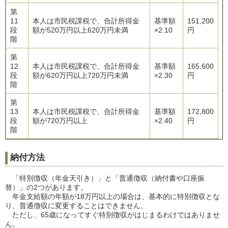
第
11
本人は市民税課税で、合計所得金
基準額
151,200
段
額が520万円以上620万円未満
×2.10
円
階
第
12
本人は市民税課税で、合計所得金
基準額
165,600
段
額が620万円以上720万円未満
×2.30
円
階
第
13
本人は市民税課税で、合計所得金
基準額
172,800
段
額が720万円以上
×2.40
円
階
納付方法
「特別徴収（年金天引き）」と「普通徴収（納付書や口座振
替）」の2つがあります。
年金支給額の年額が18万円以上の場合は、基本的に特別徴収とな
り、普通徴収に変更することはできません。
ただし、65歳になってすぐ特別徴収がはじまるわけではありませ
ん。