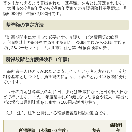
等をまかなえるよう算出された「基準額」をもとに算定されます。
大川市の令和6年度から令和8年度までの介護保険料基準額は、月
額6,000円、年額72,000円です。
基準額の算定方法
「計画期間中に大川市で必要とする介護サービス費用等の総額」
×「65歳以上の保険料で負担する割合（令和6年度から令和8年度ま
では23パーセント）÷「大川市に住む第1号被保険者の数」
所得段階と介護保険料（年額）
高齢者一人ひとりがお互いに支え合うという考え方のもと、定額
制を基本としつつも、負担能力により、下表のとおり13段階に分け
ています。
世帯の判定は各年度の4月1日、または65歳になった日や転入日な
どで行います。 また、年度途中に65歳になった場合や転入・転出な
どの場合は月割計算をします（100円未満切り捨て）
注1、注2、注3: 公費による軽減措置適用後の割合です。
保険料
所得段階 （令和6～8年度）
割合
（年