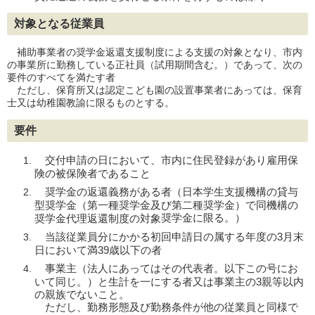
対象となる従業員
補助事業者の奨学金返還支援制度による支援の対象となり、市内
の事業所に勤務している正社員（試用期間含む。）であって、次の
要件のすべてを満たす者
ただし、保育所又は認定こども園の設置事業者にあっては、保育
士又は幼稚園教諭に限るものとする。
要件
交付申請の日において、市内に住民登録があり雇用保
険の被保険者であること
奨学金の返還義務がある者（日本学生支援機構の貸与
型奨学金（第一種奨学金及び第二種奨学金）で同機構の
奨学金に限る。）
奨学金代理返還制度の対象
当該従業員分にかかる初回申請日の属する年度の3月末
日において満39歳以下の者
事業主（法人にあってはその代表者。以下この号にお
いて同じ。）と生計を一にする者又は事業主の3親等以内
の親族でないこと。
ただし、勤務形態及び勤務条件が他の従業員と同様で