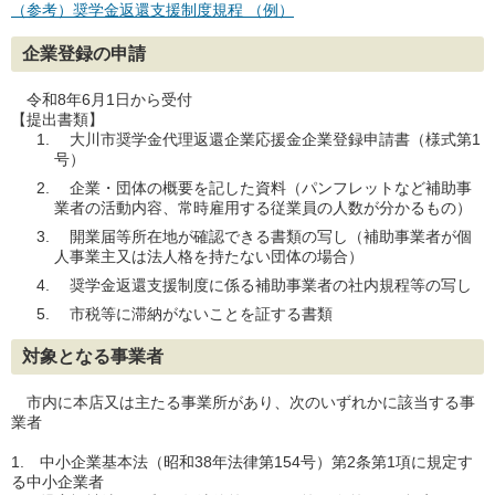
（参考）奨学金返還支援制度規程 （例）
企業登録の申請
令和8年6月1日から受付
【提出書類】
大川市奨学金代理返還企業応援金企業登録申請書（様式第1
号）
企業・団体の概要を記した資料（パンフレットなど補助事
業者の活動内容、常時雇用する従業員の人数が分かるもの）
開業届等所在地が確認できる書類の写し（補助事業者が個
人事業主又は法人格を持たない団体の場合）
奨学金返還支援制度に係る補助事業者の社内規程等の写し
市税等に滞納がないことを証する書類
対象となる事業者
市内に本店又は主たる事業所があり、次のいずれかに該当する事
業者
1. 中小企業基本法（昭和38年法律第154号）第2条第1項に規定す
る中小企業者