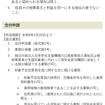
あると認められる場合は除く。
役員その他事業主と利益を同一にする地位の者でない
こと。
交付申請
【申請期限】令和9年2月20日まで
【提出書類】
交付申請書（様式第2号）
事業計画書（様式第3号）
独立行政法人日本学生支援機構の口座振替加入通知又は補
助事業者が支援対象者に代わって奨学金貸与機関に送金して
いる額が確認できる書類の写し
対象予定従業員全員に関する次に掲げる書類
対象予定従業員の採用日、労働条件等を明示した雇用
契約書等の写し
雇用保険の被保険者であることを証する書類の写し
住民票の写し（雇用された日以後に発行されたものに
限る。）
貸与を受けている奨学金に関する書類（奨学金返還証