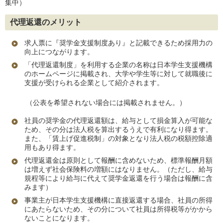
集中）
代理返還のメリット
求人票に『奨学金支援制度あり』と記載できるため採用力の
向上につながります。
「代理返還制度」を利用する企業の名称は日本学生支援機構
のホームページに掲載され、大学や学生等に対して就職後に
支援が受けられる企業として紹介されます。
（公表を希望されない場合には掲載されません。）
社員の奨学金の代理返還額は、給与として損金算入が可能な
ため、その分は法人税を算出するうえで有利になり得ます。
また、「賃上げ促進税制」の対象となり法人税の税額控除適
用もあり得ます。
代理返還金は原則として報酬に含めないため、標準報酬月額
は増えず社会保険料の増額にはなりません。（ただし、給与
規程等により給与に代えて奨学金返還を行う場合は報酬に含
みます）
事業主が日本学生支援機構に直接返還する場合、社員の所得
にあたらないため、その分について社員は所得税等がかから
ないことになります。