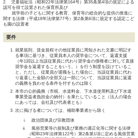
2. 児童福祉法（昭和22年法律第164号）第35条第4項の規定による
認可を得て設置された保育所及び
就学前の子どもに関する教育、保育等の総合的な提供の推進に
関する法律（平成18年法律第77号）第2条第6項に規定する認定こど
も園の設置者
要件
就業規則、賃金規程その他従業員に周知された文書に明記す
る事項に基づき、従業員本人の奨学金について、返還支援
（年1回以上当該従業員に代わり奨学金の債権者に対して直接
奨学金を返還することをいう。）を行う制度を設けているこ
と。ただし、従業員が退職をした場合に、当該従業員に代わ
り返還した金額の全部又は一部について、当該従業員に返還
の義務を負わせる条件を付すものは除く
本市の公的義務（市税、水道料金、下水道使用料及び下水道
事業受益者負担金の納付）を果たしていること（法人の場合
にあっては、会社及び代表者とも）
次に掲げる者については、補助事業者から除く
政治団体及び宗教団体
風俗営業等の規制及び業務の適正化等に関する法律
（昭和23年法律第122号）第2条第1項に定める風俗営業