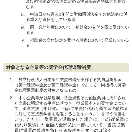
及び同法第2条第5項に定める性風俗関連特殊営業を営
む者
申請日から過去3年間に労働関係法令その他法令に係
る重大な違反をしている者
同一会計年度において、補助金の交付を既に受けてい
る者
補助金の交付決定を受ける時点において廃業している
者
対象となる企業等の奨学金代理返還制度
独立行政法人日本学生支援機構が実施する貸与型奨学金
（第一種奨学金及び第二種奨学金）であって、同機構の奨学
金代理返還制度の対象となるもの
中小企業等が就業規則、賃金規程その他従業員に周知され
た文書に明記する事項に基づき、従業員本人の奨学金につい
て、返還支援（年1回以上当該従業員に代わり奨学金の債権者
に対して直接奨学金を返還することをいう。）を行う制度を
ただし、従業員が退職をした場合に、当該従業員に
いう。
金額の全部又は一部について、当該従業
代わり返還した
員に返還の義務を負わせる条件を付すものは除く