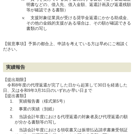
明書などの、借入先、借入金額、返還計画及び返還残額
等が確認できる書類）
支援対象従業員が受ける奨学金返還にかかる助成金、
その他の金銭的支援がある場合は、その額が確認できる
書類の写し
【留意事項】予算の都合上、申請を考えている方は早めにご相談く
ださい。
実績報告
【提出期限】
令和8年度の代理返還が完了した日から起算して30日を経過した
日、又は令和9年3月31日のいずれか早い日まで
【提出書類】
実績報告書（様式第5号）
事業の実績（別紙）
当該会計年度における代理返還の対象者及び代理返還の額
が分かる書類等の写し
当該会計年度における領収書又は振替払込請求書兼受領証