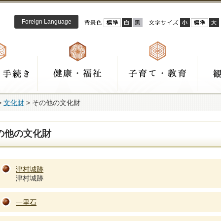
Foreign Language
>
文化財
> その他の文化財
の他の文化財
津村城跡
津村城跡
一里石