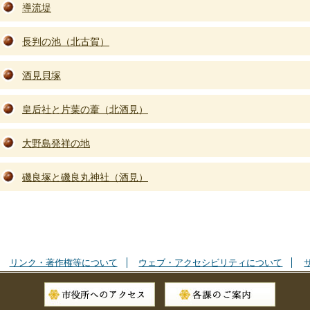
導流堤
長判の池（北古賀）
酒見貝塚
皇后社と片葉の葦（北酒見）
大野島発祥の地
磯良塚と磯良丸神社（酒見）
リンク・著作権等について
ウェブ・アクセシビリティについて