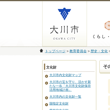
トップページ
>
教育委員会
>
歴史・文化
そ
文化財
大川市内文化財マップ
大川市の宝を守り、活かす新
たな一歩「大川市文化財保存
活用地域計画」
大川市内の文化財一覧
国指定文化財