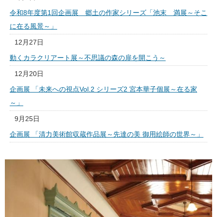
令和8年度第1回企画展 郷土の作家シリーズ「池末 満展～そこ
に在る風景～」
12月27日
動くカラクリアート展～不思議の森の扉を開こう～
12月20日
企画展 「未来への視点Vol.2 シリーズ2 宮本華子個展～在る家
～」
9月25日
企画展 「清力美術館収蔵作品展～先達の美 御用絵師の世界～」