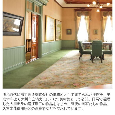
明治時代に清力酒造株式会社の事務所として建てられた洋館を、平
成13年より大川市立清力(せいりき)美術館として公開。日展で活躍
した大川出身の溝江勘二の作品をはじめ、筑後の画家たちの作品、
久留米藩御用絵師の画稿類などを展示しています。